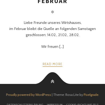
EBRUAR
✻
Liebe Freunde unseres Wirtshauses,
im Februar bleibt die Quelle an folgenden Samstagen
geschlossen: 14.02., 21.02., 28.02.
Wir freuen [...]
READ MORE
Proudly powered by WordPress
|
Theme: Rosa Lite by
Pixelgrade
.
DATENSCHUTZERKLÄRUNG
IMPRESSUM
COOKIE-RICHTLINIE (EU)