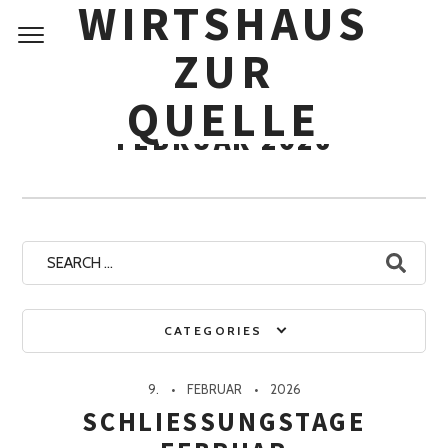
WIRTSHAUS
Skip
to
ZUR
content
Monthly Archives:
QUELLE
FEBRUAR 2026
Search
for:
CATEGORIES
9.
FEBRUAR
2026
SCHLIESSUNGSTAGE F